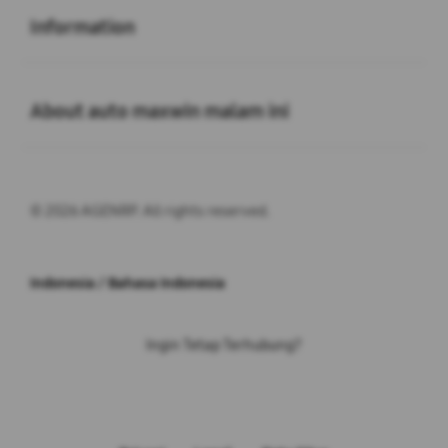
Information
Buka
About auto maxwin malam ini
© 2026 AGENRP. All rights reserved.
Indonesia / Bahasa Indonesia
Ingin Tetap Terhubung?