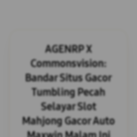
AGENRP X
Commonsvision:
Bandar Situs Gacor
Tumbling Pecah
Selayar Slot
Mahjong Gacor Auto
Maxwin Malam Ini